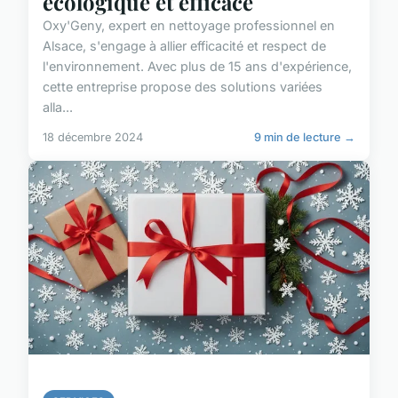
écologique et efficace
Oxy'Geny, expert en nettoyage professionnel en
Alsace, s'engage à allier efficacité et respect de
l'environnement. Avec plus de 15 ans d'expérience,
cette entreprise propose des solutions variées
alla...
18 décembre 2024
9 min de lecture →